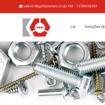
sales01@yphfasteners.cn
|
+86 - 13780056093


Lar
Soluções do