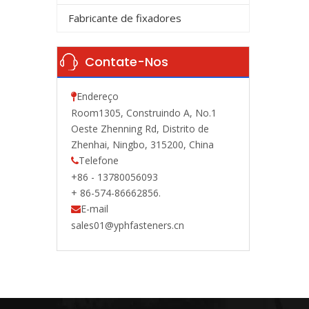
Fabricante de fixadores
Contate-Nos
Endereço

Room1305, Construindo A, No.1
Oeste Zhenning Rd, Distrito de
Zhenhai, Ningbo, 315200, China
Telefone

+86 - 13780056093
+ 86-574-86662856.
E-mail

sales01@yphfasteners.cn