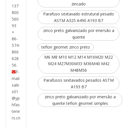
zincado
137
800
Parafuso sextavado estrutural pesado
560
ASTM A325 A490 A193 B7
93
zinco preto galvanizado por imersão a
+
quente
86-
574-
teflon geomet zinco preto
866
M6 M8 M10 M12 M14 M16M20 M22
628
M24 M27M30M33 M36M40 M42
56.
M48M56
E-

mail
Parafusos sextavados pesados ​​ASTM
sale
A193 B7
s01
zinco preto galvanizado por imersão a
@yp
quente teflon geomet simples
hfas
tene
rs.cn