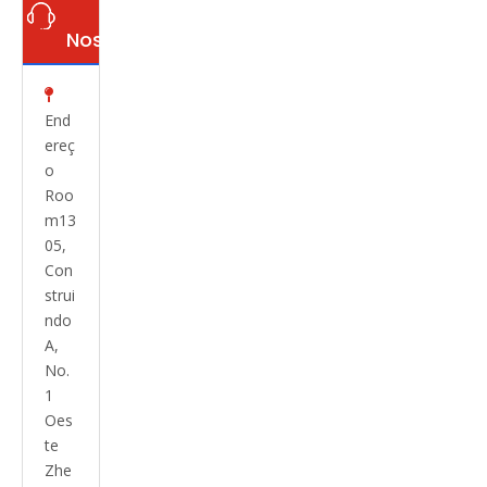
Nos

End
ereç
o
Roo
m13
05,
Con
strui
ndo
A,
No.
1
Oes
te
Zhe