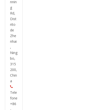
nnin
g
Rd,
Dist
rito
de
Zhe
nhai
,
Ning
bo,
315
200,
Chin
a

Tele
fone
+86
-