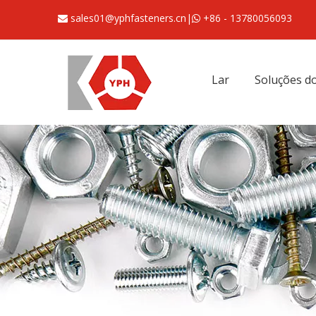
sales01@yphfasteners.cn
|
+86 - 13780056093


Lar
Soluções do