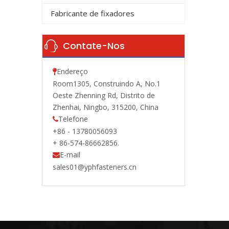
Fabricante de fixadores
Contate-Nos
Endereço

Room1305, Construindo A, No.1
Oeste Zhenning Rd, Distrito de
Zhenhai, Ningbo, 315200, China
Telefone

+86 - 13780056093
+ 86-574-86662856.
E-mail

sales01@yphfasteners.cn