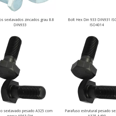
os sextavados zincados grau 8.8
Bolt Hex Din 933 DIN931 I
DIN933
ISO4014
so sextavado pesado A325 com
Parafuso estrutural pesado s
porca A563 DH
A325 A490