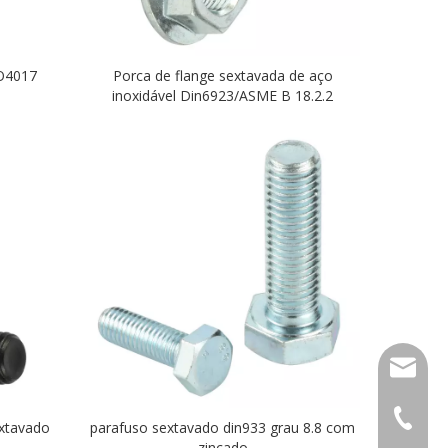
SO4017
Porca de flange sextavada de aço
inoxidável Din6923/ASME B 18.2.2
sales01
+ 86-57
extavado
parafuso sextavado din933 grau 8.8 com
zincado