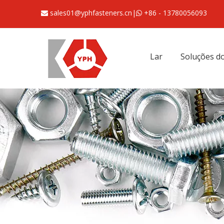
sales01@yphfasteners.cn
|
+86 - 13780056093


Lar
Soluções do