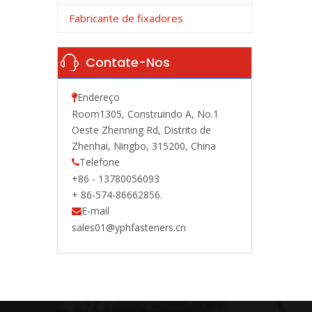
Fabricante de fixadores
Contate-Nos
Endereço

Room1305, Construindo A, No.1
Oeste Zhenning Rd, Distrito de
Zhenhai, Ningbo, 315200, China
Telefone

+86 - 13780056093
+ 86-574-86662856.
E-mail

sales01@yphfasteners.cn