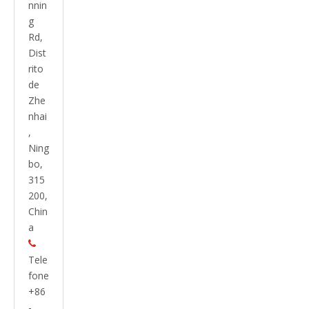
nnin
g
Rd,
Dist
rito
de
Zhe
nhai
,
Ning
bo,
315
200,
Chin
a

Tele
fone
+86
-