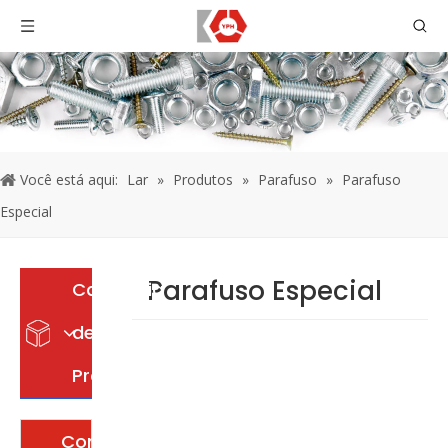
Você está aqui:
Lar
»
Produtos
»
Parafuso
»
Parafuso
Especial
Parafuso Especial
Categoria
de
Produto
Contate-