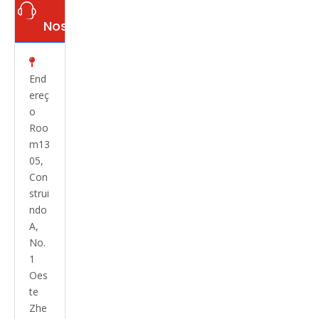
Nos

End
ereç
o
Roo
m13
05,
Con
strui
ndo
A,
No.
1
Oes
te
Zhe